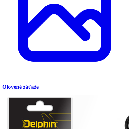
Olovené záťaže