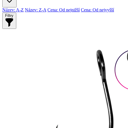
Název: A-Z
Název: Z-A
Cena: Od nejnižší
Cena: Od nejvyšší
Filtry