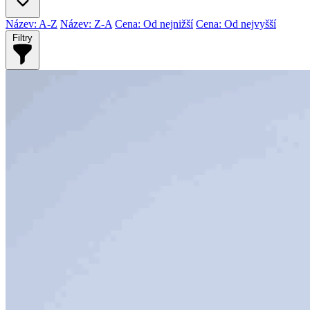
Název: A-Z
Název: Z-A
Cena: Od nejnižší
Cena: Od nejvyšší
Filtry