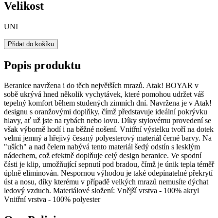
Velikost
UNI
Přidat do košíku
Popis produktu
Beranice navržena i do těch největších mrazů. Atak! BOYAR v
sobě ukrývá hned několik vychytávek, které pomohou udržet váš
tepelný komfort během studených zimních dní. Navržena je v Atak!
designu s oranžovými doplňky, čímž představuje ideální pokrývku
hlavy, ať už jste na rybách nebo lovu. Díky stylovému provedení se
však výborně hodí i na běžné nošení. Vnitřní výstelku tvoří na dotek
velmi jemný a hřejivý česaný polyesterový materiál černé barvy. Na
"uších" a nad čelem nabývá tento materiál šedý odstín s lesklým
nádechem, což efektně doplňuje celý design beranice. Ve spodní
části je klip, umožňující sepnutí pod bradou, čímž je únik tepla téměř
úplně eliminován. Nespornou výhodou je také odepínatelné překrytí
úst a nosu, díky kterému v případě velkých mrazů nemusíte dýchat
ledový vzduch. Materiálové složení: Vnější vrstva - 100% akryl
Vnitřní vrstva - 100% polyester