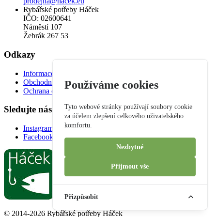
prodejna@hacek.eu
Rybářské potřeby Háček
IČO: 02600641
Náměstí 107
Žebrák 267 53
Odkazy
Informace a otevírací doba prodejny
Obchodní podmínky
Používáme cookies
Ochrana osobních údajů
Tyto webové stránky používají soubory cookie
Sledujte nás
za účelem zlepšení celkového uživatelského
komfortu.
Instagram
Facebook
Nezbytné
Přijmout vše
Přizpůsobit
© 2014-2026 Rybářské potřeby Háček