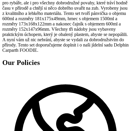
pro rybáře, ale i pro všechny dobrodružné povahy, které tráví hodně
času v přírodě a chtějí si něco dobrého uvařit na zub. Vyrobeny jsou
z kvalitního a lehkého materiálu. Tento set tvoří pánvička o objemu
600ml a rozměry 181x175x49mm, hrnec s objemem 1500ml a
rozměry 173x168x122mm a nakonec čajník s objemem 600ml a
rozměry 152x147x96mm. Všechny tři nádoby jsou vybaveny
praktickým úchopem, který je obalený plastem, abyste se nepopálili.
A nyní vám už nic nebrání, abyste se vydali za dobrodružstvím do
přírody. Tento set doporučujeme doplnit i o naši jídelní sadu Delphin
Carparth FOODIE.
Our Policies